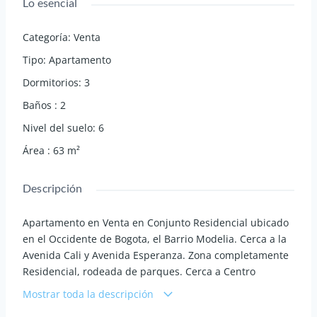
Lo esencial
Categoría
:
Venta
Tipo
:
Apartamento
Dormitorios
:
3
Baños
:
2
Nivel del suelo
:
6
Área
:
63
m²
Descripción
Apartamento en Venta en Conjunto Residencial ubicado
en el Occidente de Bogota, el Barrio Modelia. Cerca a la
Avenida Cali y Avenida Esperanza. Zona completamente
Residencial, rodeada de parques. Cerca a Centro
Comerciales, rutas de transportes hacia el Norte, Centro
Mostrar toda la descripción
y Sur de la Ciudad. Ubicado en Conjunto Residencial