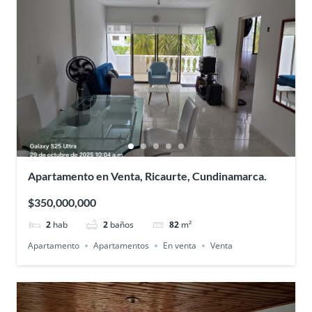
Apartamento en Venta, Ricaurte, Cundinamarca.
$350,000,000
2
hab
2
baños
82
m²
Apartamento
Apartamentos
En venta
Venta