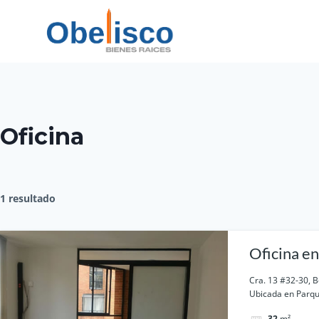
Saltar
al
contenido
Oficina
1 resultado
Oficina en
Cra. 13 #32-30, 
Ubicada en Parque
32
m²